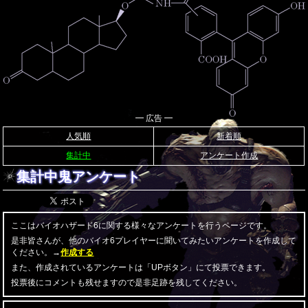
━ 広告 ━
人気順
新着順
集計中
アンケート作成
集計中鬼アンケート
ここはバイオハザード6に関する様々なアンケートを行うページです。
是非皆さんが、他のバイオ6プレイヤーに聞いてみたいアンケートを作成して
ください。→
作成する
また、作成されているアンケートは「UPボタン」にて投票できます。
投票後にコメントも残せますので是非足跡を残してください。