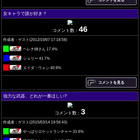
コメントを見る
女キャラで誰が好き？
46
コメント数：
作成者：ゲスト(2012/10/07 17:18:58)
ヘレナ姉さん 17.4%
シェリー 41.7%
エイダ・ウォン 40.9%
コメントを見る
強力な武器、どれが一番ほしい?
3
コメント数：
作成者：ゲスト(2015/03/14 19:58:43)
やっぱりロケットランチャー 31.6%