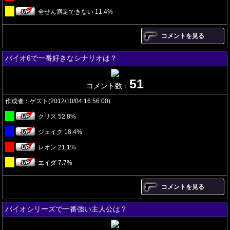
全ぜん満足できない 11.4%
コメントを見る
バイオ6で一番好きなシナリオは？
51
コメント数：
作成者：ゲスト(2012/10/04 16:56:00)
クリス 52.8%
ジェイク 18.4%
レオン 21.1%
エイダ 7.7%
コメントを見る
バイオシリーズで一番強い主人公は？