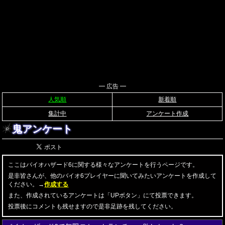
━ 広告 ━
人気順
新着順
集計中
アンケート作成
鬼アンケート
ここはバイオハザード6に関する様々なアンケートを行うページです。
是非皆さんが、他のバイオ6プレイヤーに聞いてみたいアンケートを作成して
ください。→
作成する
また、作成されているアンケートは「UPボタン」にて投票できます。
投票後にコメントも残せますので是非足跡を残してください。