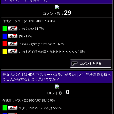
29
コメント数：
作成者：ゲスト(2012/10/08 21:34:35)
こわくない 61.7%
怖い 17%
こわい？なにがこわいの？ 16.5%
こわすぎて精神崩壊どうああああああああ 4.8%
コメントを見る
最近のバイオはHDリマスターやコラボが多いけど、完全新作を待っ
てる人からするとどう思いますか？
0
コメント数：
作成者：ゲスト(2016/04/07 18:46:06)
スタッフのアイデア不足 55.9%