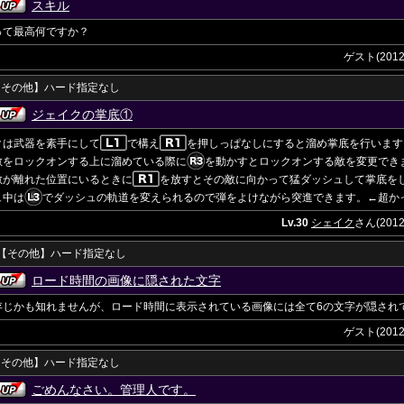
スキル
って最高何ですか？
ゲスト(2012/1
 【その他】ハード指定なし
ジェイクの掌底①
クは武器を素手にして
で構え
を押しっぱなしにすると溜め掌底を行います
敵をロックオンする上に溜めている際に
を動かすとロックオンする敵を変更でき
敵が離れた位置にいるときに
を放すとその敵に向かって猛ダッシュして掌底を
ュ中は
でダッシュの軌道を変えられるので弾をよけながら突進できます。←超か
Lv.30
シェイク
さん(2012/
8 【その他】ハード指定なし
ロード時間の画像に隠された文字
存じかも知れませんが、ロード時間に表示されている画像には全て6の文字が隠され
ゲスト(2012/1
 【その他】ハード指定なし
ごめんなさい。管理人です。