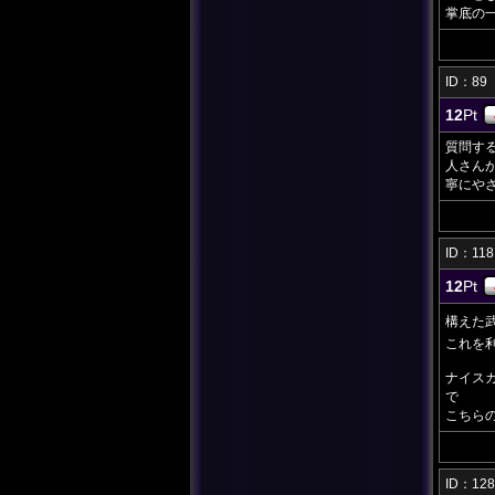
掌底の
ID：8
12
Pt
質問す
人さん
寧にやさ
ID：1
12
Pt
構えた
これを
ナイス
で
こちら
ID：1