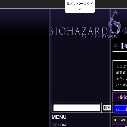
鬼メンバーログイ
ン
【
ここは
是非皆
また、
バイオ
一括検
ハード
MENU
ID：4
HOME