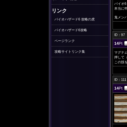
バイオ
本当に
リンク
鬼メン
バイオハザード6 攻略の虎
バイオハザード6攻略
ID：9
ページランク
14
Pt
攻略サイトリンク集
マグナ
押して
この技
ID：1
14
Pt