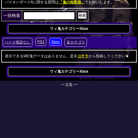
バイオハザード6に関する質問は
「鬼の知恵袋」
でお願いします。
一括検索
ウィ鬼カテゴリー
Xbox
PS3
Xbox
ハード指定なし
全カテゴリ
表示できるWE鬼データはありません。是非
コチラ
から投稿してください★
ウィ鬼カテゴリー
Xbox
━ 広告 ━