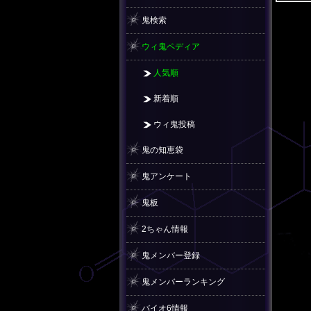
鬼検索
ウィ鬼ペディア
人気順
新着順
ウィ鬼投稿
鬼の知恵袋
鬼アンケート
鬼板
2ちゃん情報
鬼メンバー登録
鬼メンバーランキング
バイオ6情報