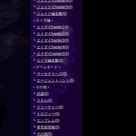
┗
ジェイク-Chapter4(0)
┗
ジェイク-Chapter5(0)
┗
ジェイク編全般(0)
＜エイダ編＞
┗
エイダ-Chapter1(0)
┗
エイダ-Chapter2(0)
┗
エイダ-Chapter3(0)
┗
エイダ-Chapter4(0)
┗
エイダ-Chapter5(0)
┗
エイダ編全般(0)
＜ゲームモード＞
┗
マーセナリーズ(0)
┗
エージェントハント(0)
＜その他＞
┗
武器(0)
┗
スキル(0)
┗
クリーチャー(0)
┗
トロフィー(0)
┗
エンブレム(0)
┗
発売前情報(0)
┗
その他(0)