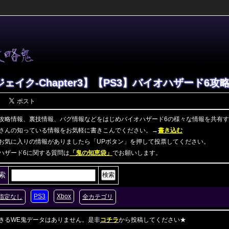
ジェイク-Chapter3】【PS3】バイオハザード6
攻略情報、裏技情報、バグ情報などをはじめバイオハザード6の様々な情報を共有
さんの知っている情報をお気軽に書きこんでください。→
書き込む
お気に入りの情報がありましたら「UPボタン」を押して投票してください。
ハザード6に関する質問は
「鬼の知恵袋」
でお願いします。
索
PS3
Xbox
指定なし
全カテゴリ
きるWE鬼データはありません。是非
コチラ
から投稿してください★