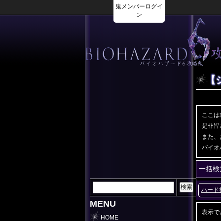
鬼メンバーログイ
ン
【
ここは
是非皆
また、
バイオ
一括検
ハード
MENU
表示で
HOME