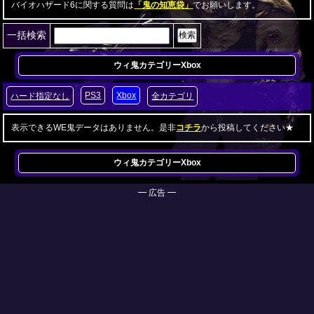
バイオハザード6に関する質問は
「鬼の知恵袋」
でお願いします。
一括検索
ウィ鬼カテゴリー
Xbox
PS3
Xbox
ハード指定なし
全カテゴリ
表示できるWE鬼データはありません。是非
コチラ
から投稿してください★
ウィ鬼カテゴリー
Xbox
━ 広告 ━