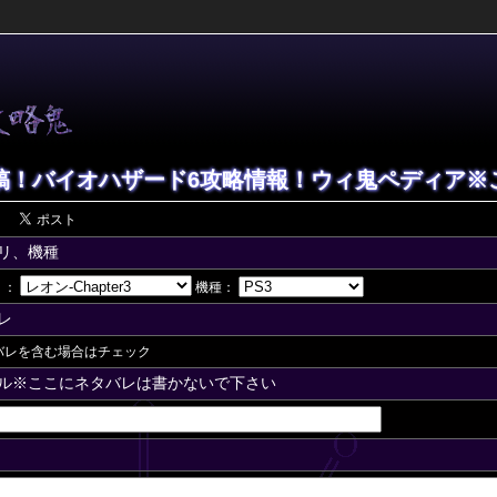
稿！バイオハザード6攻略情報！ウィ鬼ペディア※
リ、機種
リ：
機種：
レ
バレを含む場合はチェック
ル※ここにネタバレは書かないで下さい