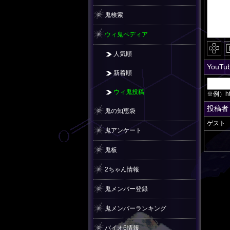
鬼検索
ウィ鬼ペディア
人気順
YouT
新着順
ウィ鬼投稿
※例）http
投稿者
鬼の知恵袋
ゲスト
鬼アンケート
鬼板
2ちゃん情報
鬼メンバー登録
鬼メンバーランキング
バイオ6情報